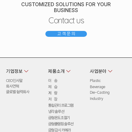
CUSTOMIZED SOLUTIONS FOR YOUR
BUSINESS
Contact us
고 객 문 의



기업정보
제품소개
사업분야
CEO인사말
이 송
Plastic
회사연혁
제 습
Beverage
글로벌 협력회사
Die-Casting
계 량
Industry
저 장
통합관리 프로그램
냉각 솔루션
금형온도조절기
금형클램핑 솔루션
금형 감시 카메라