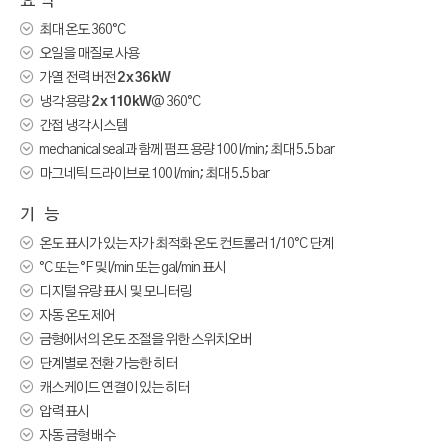
요 약

최대 온도 360°C

오일을 매질로 사용

가열 전력 버전
2 x 36 kW

냉각 용량
2 x 110 kW
@ 360°C

간접 냉각 시스템

mechanical seal과 함께 펌프 용량 100 l/min; 최대 5.5 bar

마그네틱 드라이브로 100 l/min; 최대 5.5 bar
기 능

온도 표시가 있는 자가 최적화 온도 컨트롤러 1/10°C 단계

°C 또는 °F 및 l/min 또는 gal/min 표시

디지털 유량 표시 및 모니터링

자동 온도 제어

금형에서의 온도 조절을 위한 스위치오버

단계별로 전환 가능한 히터

캐스케이드 연결이 있는 히터

압력 표시

자동 금형 배수