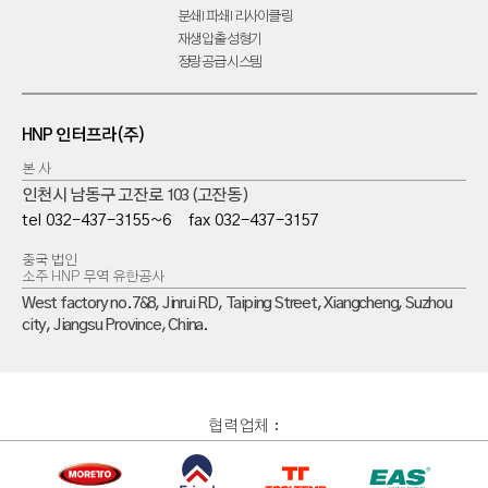
분쇄 I 파쇄 I 리사이클링
재생 압출 성형기
정량 공급 시스템
HNP 인터프라(주)
본 사
인천시 남동구 고잔로 103 (고잔동)
tel
032-437-3155~6
fax
032-437-3157
중국 법인
소주 HNP 무역 유한공사
West factory no.7&8, Jinrui RD, Taiping Street, Xiangcheng, Suzhou
city, Jiangsu Province, China.
협력업체 :