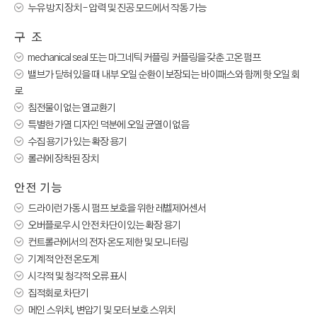

누유 방지 장치 – 압력 및 진공 모드에서 작동 가능
구 조

mechanical seal 또는 마그네틱 커플링 커플링을 갖춘 고온 펌프

밸브가 닫혀 있을 때 내부 오일 순환이 보장되는 바이패스와 함께 핫 오일 회
로

침전물이 없는 열교환기

특별한 가열 디자인 덕분에 오일 균열이 없음

수집 용기가 있는 확장 용기

롤러에 장착된 장치
안전 기능

드라이런 가동 시 펌프 보호을 위한 레벨제어센서

오버플로우 시 안전 차단이 있는 확장 용기

컨트롤러에서의 전자 온도 제한 및 모니터링

기계적 안전 온도계

시각적 및 청각적 오류 표시

집적회로 차단기

메인 스위치, 변압기 및 모터 보호 스위치