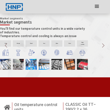
Market segments
Market segments
You'll find our temperature control units in a wide variety
of industries.
Temperature control and cooling is always an issue
Printing/
Plastics
Die Casting
Chemical
Food
Rubber
Wood
Laminating
Slide 1 of 3.
CLASSIC Oil TT-
Oil temperature control
units
390/2 2 x 36