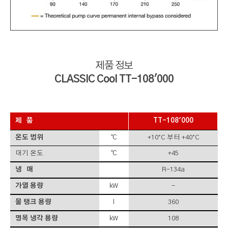
제품 정보
CLASSIC Cool TT-108'000
제 품
TT-108'000
온도 범위
℃
+10°C 부터 +40°C
대기 온도
℃
+45
냉 매
R-134a
가열 용량
kW
-
물 탱크 용량
l
360
명목 냉각 용량
kW
108