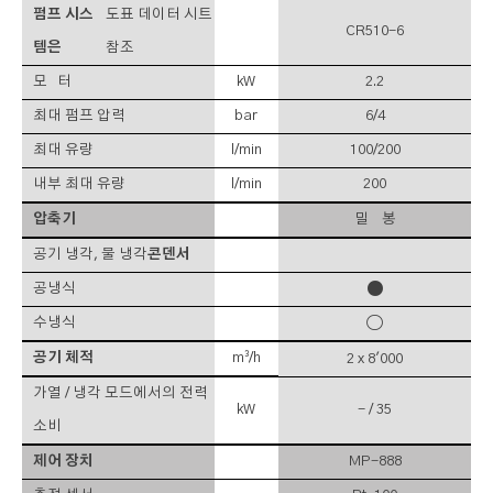
펌프 시스
도표 데이터 시트
CR510-6
템은
참조
모 터
kW
2.2
최대 펌프 압력
bar
6/4
최대 유량
l/min
100/200
내부 최대 유량
l/min
200
압축기
밀 봉
공기 냉각, 물 냉각
콘덴서
●
공냉식
○
수냉식
공기 체적
m³/h
2 x 8'000
가열 / 냉각 모드에서의 전력
kW
- / 35
소비
제어 장치
MP-888