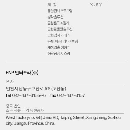
Industry
저 장
통합관리 프로그램
냉각 솔루션
금형온도조절기
금형클램핑 솔루션
금형 감시 카메라
분쇄 I 파쇄 I 리사이클링
재생 압출 성형기
정량 공급 시스템
HNP 인터프라(주)
본 사
인천시 남동구 고잔로 103 (고잔동)
tel
032-437-3155~6
fax
032-437-3157
중국 법인
소주 HNP 무역 유한공사
West factory no.7&8, Jinrui RD, Taiping Street, Xiangcheng, Suzhou
city, Jiangsu Province, China.