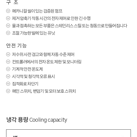
구 조

메카니컬 씰이 있는 검증된 펌프

제거 압축기 작동 시간의 전자 제어로 인한 긴 수명

물과 접촉하는 모든 부품은 스테인리스 스틸 또는 청동으로 만들어집니다

조절 가능한 발에 있는 유닛
안전 기능

저수위 사전 경고와 함께 자동 수준 제어

컨트롤러에서의 전자 온도 제한 및 모니터링

기계적 안전 온도계

시각적 및 청각적 오류 표시

집적회로 차단기

메인 스위치, 변압기 및 모터 보호 스위치
냉각 용량
Cooling capacity