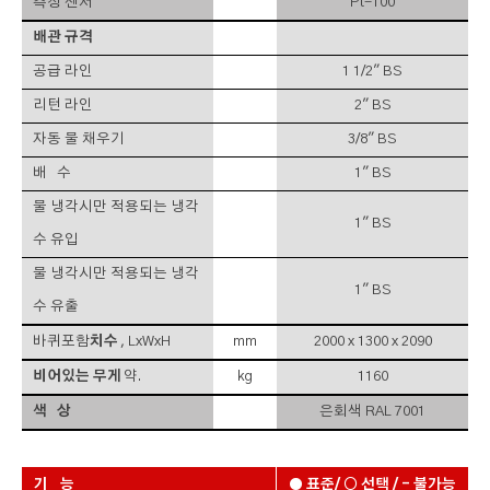
측정 센서
Pt-100
배관 규격
공급 라인
1 1/2" BS
리턴 라인
2" BS
자동 물 채우기
3/8" BS
배 수
1" BS
물 냉각시만 적용되는 냉각
1" BS
수 유입
물 냉각시만 적용되는 냉각
1" BS
수 유출
바퀴포함
치수
, LxWxH
mm
2000 x 1300 x 2090
비어있는 무게
약.
kg
1160
색 상
은회색 RAL 7001
기 능
● 표준/ ○ 선택 / – 불가능