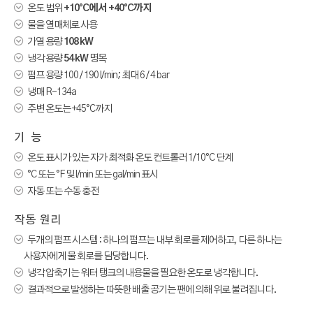

온도 범위
+10°C에서 +40°C까지

물을 열매체로 사용

가열 용량
108 kW

냉각 용량
54 kW
명목

펌프 용량 100 / 190 l/min; 최대 6 / 4 bar

냉매 R-134a

주변 온도는 +45°C까지
기 능

온도 표시가 있는 자가 최적화 온도 컨트롤러 1/10°C 단계

°C 또는 °F 및 l/min 또는 gal/min 표시

자동 또는 수동 충전
작동 원리

두개의 펌프 시스템 : 하나의 펌프는 내부 회로를 제어하고, 다른 하나는
사용자에게 물 회로를 담당합니다.

냉각 압축기는 워터 탱크의 내용물을 필요한 온도로 냉각합니다.

결과적으로 발생하는 따뜻한 배출 공기는 팬에 의해 위로 불려집니다.