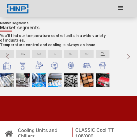
Market segments
Market segments
You'll find our temperature control units in a wide variety
of industries.
Temperature control and cooling is always an issue
Printing/
Plastics
Die Casting
Chemical
Food
Rubber
Wood
Laminating
Slide 3 of 3.
CLASSIC Cool TT-
Cooling Units and
Chillers
108'000